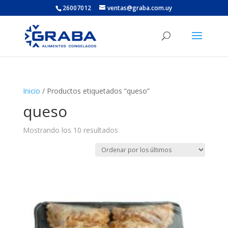
26007012
ventas@graba.com.uy
Inicio
/ Productos etiquetados “queso”
queso
Ordenado
Mostrando los 10 resultados
por
los
últimos