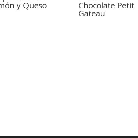
món y Queso
Chocolate Petit
Gateau