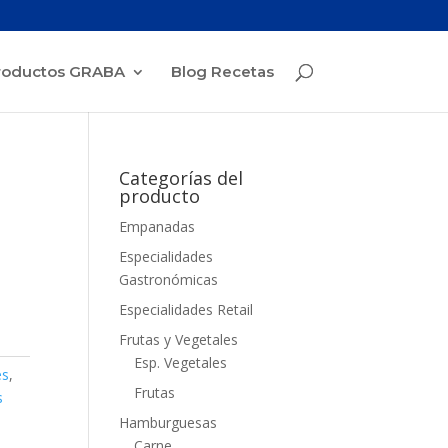
roductos GRABA
Blog Recetas
Categorías del
producto
Empanadas
Especialidades
Gastronómicas
Especialidades Retail
Frutas y Vegetales
Esp. Vegetales
es
,
Frutas
s
Hamburguesas
Carne