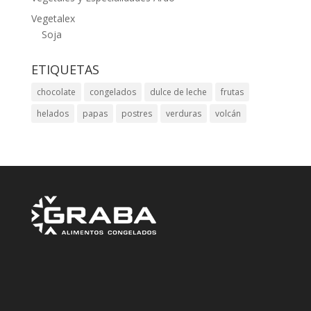
Vegetalex
Soja
ETIQUETAS
chocolate
congelados
dulce de leche
frutas
helados
papas
postres
verduras
volcán