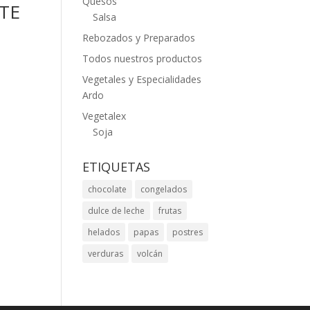
Quesos
TE
Salsa
Rebozados y Preparados
Todos nuestros productos
Vegetales y Especialidades
Ardo
Vegetalex
Soja
ETIQUETAS
chocolate
congelados
dulce de leche
frutas
helados
papas
postres
verduras
volcán